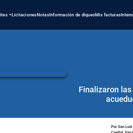
ites
Licitaciones
Notas
Información de diques
Mis facturas
Inten
Finalizaron la
acuedu
Por San Luis
Capital ,San 